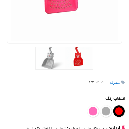
کد کالا:
822
متفرقه
انتخاب رنگ
اندازه:
عرض: 125 میلی‌متر | طول: 280 میلی‌متر | ارتفاع: 30 میلی‌متر