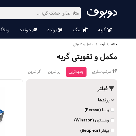
گربه
سگ
پرنده
جونده
وبلاگ
خانه
گربه
مکمل و تقویتی
مکمل و تقویتی گربه
مرتب‌سازی
جدیدترین
ارزانترین
گرانترین
فیلتر
برندها
پرسا
(Perssa)
وینستون
(Winston)
بیفار
(Beaphar)