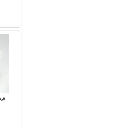
مشاهده مح
قرص ت