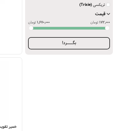
تریکسی
(Trixie)
قیمت
مشاهده مح
172,000
تومان
1,670,000
تومان
بگــــرد!
مشاهده مح
خمیر تقویت پ