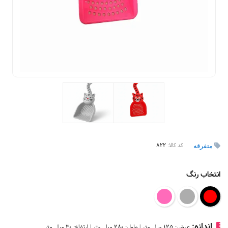
کد کالا:
822
متفرقه
انتخاب رنگ
اندازه:
عرض: 125 میلی‌متر | طول: 280 میلی‌متر | ارتفاع: 30 میلی‌متر