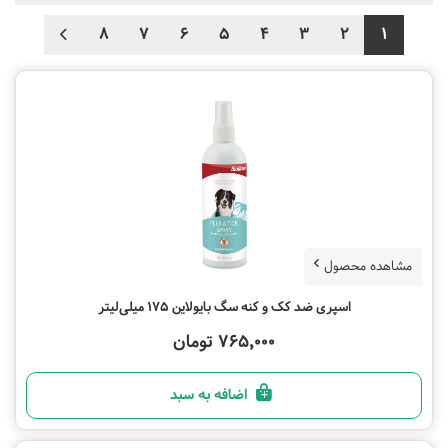
8
7
6
5
4
3
2
1
مشاهده محصول
اسپری ضد کک و کنه سگ بایولاین 175 میلی‌لیتر
765,000 تومان
اضافه به سبد