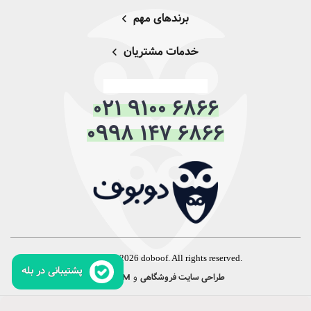
برندهای مهم
خدمات مشتریان
قلاده سگ یکی از مهم‌ترین ابزارها برای حفظ ایمنی و تربیت
حیوان است. اگر هنوز درباره ضرورت استفاده از قلاده تردید
دارید، به دلایل زیر توجه کنید.
021 9100 6866
کنترل بهتر؛ در هنگام پیاده‌روی یا گردش، داشتن یک
0998 147 6866
قلاده مناسب به شما امکان می‌دهد که حرکات سگ خود
را به‌راحتی کنترل کنید. این موضوع به‌ویژه در محیط‌های
شلوغ یا مکان‌های ناآشنا اهمیت بیشتری پیدا می‌کند.
حفظ امنیت؛ یکی از بزرگ‌ترین نگرانی‌های صاحبان سگ،
گم شدن حیوان است. با داشتن قلاده، به‌خصوص
قلاده‌های مجهز به پلاک شناسایی، می‌توانید از گم شدن
سگتان جلوگیری کنید. این پلاک‌ها معمولاً شامل اطلاعات
Copyright © 2026 doboof. All rights reserved.
تماس هستند که در مواقع ضروری بسیار کمک‌کننده
پشتیبانی در بله
و
:
طراحی سایت فروشگاهی
CRM
همورا
خواهند بود.
کمک به تربیت؛ آموزش سگ بدون قلاده واقعاً