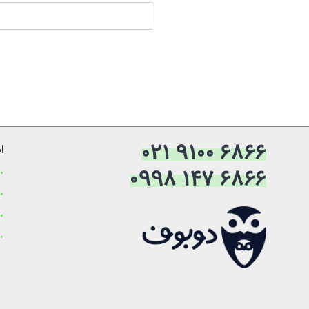
021 9100 6866
ا
0998 147 6866