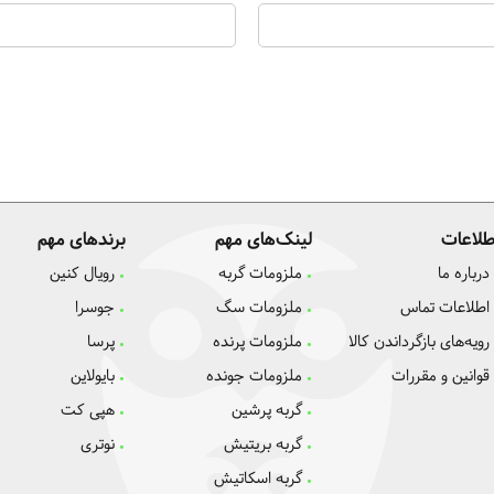
طلاعات
لینک‌های مهم
برندهای مهم
درباره ما
ملزومات گربه
رویال کنین
اطلاعات تماس
ملزومات سگ
جوسرا
رویه‌های بازگرداندن کالا
ملزومات پرنده
پرسا
قوانین و مقررات
ملزومات جونده
بایولاین
گربه پرشین
هپی کت
گربه بریتیش
نوتری
گربه اسکاتیش