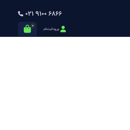
021 9100 6866
0
ورود/ثبت‌نام