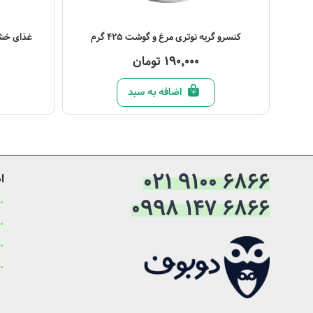
مشاهده محصول
مشاهده مح
کنسرو گربه نوتری مرغ و گوشت 425 گرم
غذای خشک گ
190,000 تومان
اضافه به سبد
021 9100 6866
ا
0998 147 6866