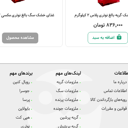
صول
ربه بالغ نوتری پلاس 2 کیلوگرم
غذای خشک سگ بالغ نوتری مکسی 2 کیلوگرم
836,000 تومان
اضافه به سبد
مشاهده محصول
طلاعات
لینک‌های مهم
برندهای مهم
درباره ما
ملزومات گربه
رویال کنین
اطلاعات تماس
ملزومات سگ
جوسرا
رویه‌های بازگرداندن کالا
ملزومات پرنده
پرسا
قوانین و مقررات
ملزومات جونده
بایولاین
گربه پرشین
هپی کت
گربه بریتیش
نوتری