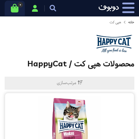
0
خانه
هپی کت
محصولات
هپی کت / HappyCat
مرتب‌سازی