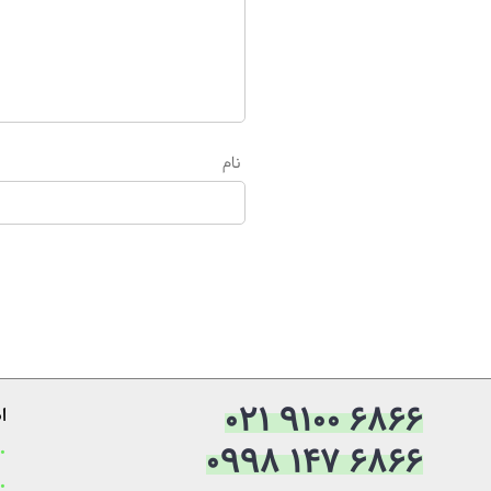
نام
021 9100 6866
ا
0998 147 6866