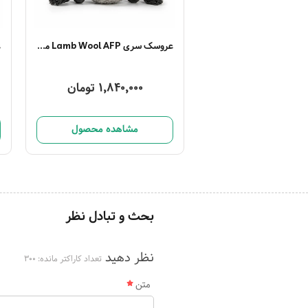
عروسک سری Lamb Wool AFP مدل گوسفند
1,840,000 تومان
مشاهده محصول
بحث و تبادل نظر
نظر دهید
تعداد کاراکتر مانده:
300
متن