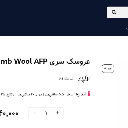
عروسک سری Lamb Wool AFP مدل سگ
هدیه
کد کالا:
604
اندازه:
عرض: 5.5 سانتی‌متر | طول: 17 سانتی‌متر | ارتفاع: 25 سانتی‌متر
40,000