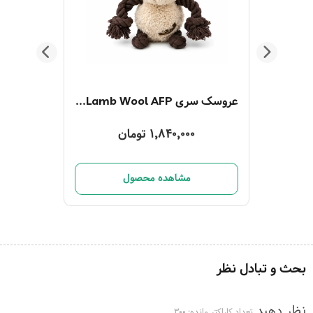
عروسک سری Lamb Wool AFP مدل گوسفند
عروسک سری Lamb Wool AFP مدل سگ
1,840,000 تومان
مشاهده محصول
بحث و تبادل نظر
نظر دهید
تعداد کاراکتر مانده:
300