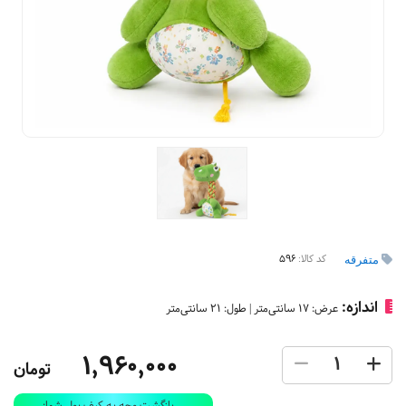
کد کالا:
596
متفرقه
اندازه:
عرض: 17 سانتی‌متر | طول: 21 سانتی‌متر
1,960,000
تومان