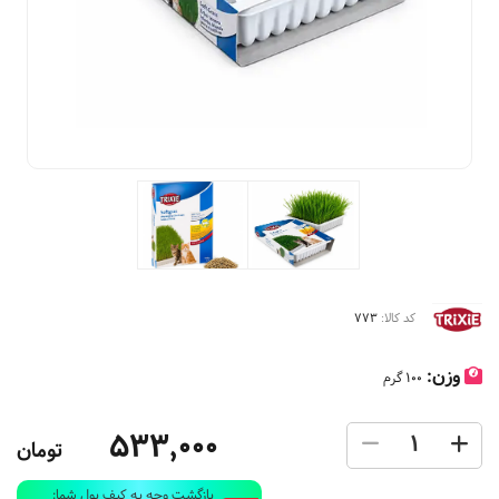
کد کالا:
773
وزن:
100 گرم
533,000
تومان
بازگشت وجه به کیف پول شما: