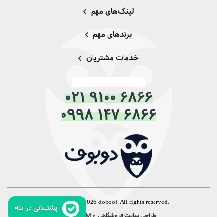
لینک‌های مهم
برندهای مهم
خدمات مشتریان
021 9100 6866
0998 147 6866
Copyright © 2026 doboof. All rights reserved.
پشتیبانی در بله
و
:
طراحی سایت فروشگاهی
CRM
همورا