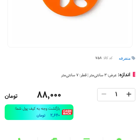
کد کالا:
758
متفرقه
اندازه:
عرض: 3 سانتی‌متر | قطر: 7 سانتی‌متر
88,000
تومان
بازگشت وجه به کیف پول شما:
2,640
تومان