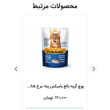
محصولات مرتبط
پوچ گربه بالغ ویسکاس ماهی تن 85 گرم آبی
پوچ گربه بالغ یامیکس پته مرغ 85 گرم
120,000 تومان