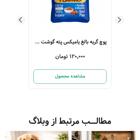
پوچ گربه بالغ ویسکاس ماهی سالمون و هویج 85 گرم
پوچ گربه بالغ یامیکس پته گوشت 85 گرم
120,000 تومان
مشاهده محصول
مطالــب مرتبط از وبلاگ