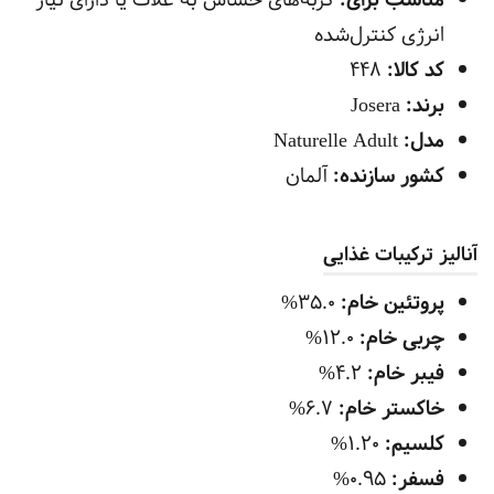
مناسب برای:
گربه‌های حساس به غلات یا دارای نیاز
انرژی کنترل‌شده
کد کالا:
448
برند:
Josera
مدل:
Naturelle Adult
کشور سازنده:
آلمان
آنالیز ترکیبات غذایی
پروتئین خام:
35.0%
چربی خام:
12.0%
فیبر خام:
4.2%
خاکستر خام:
6.7%
کلسیم:
1.20%
فسفر:
0.95%