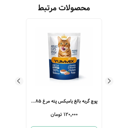
محصولات مرتبط
بستنی گربه وینستون ماهی و مرغ 1 عددی
پوچ گربه بالغ یامیکس پته مرغ 85 گرم
120,000 تومان