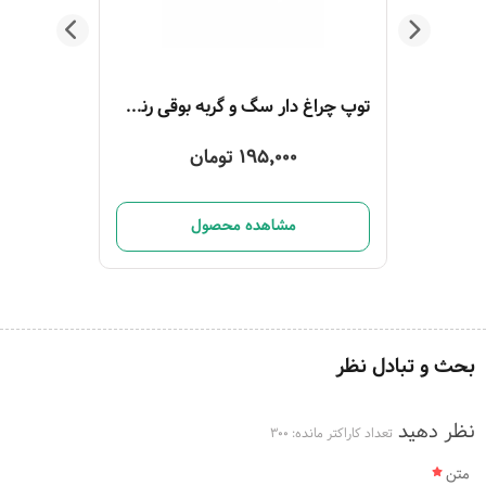
عروسک سری Lamb Wool AFP مدل سگ
توپ چراغ‌ دار سگ و گربه بوقی رنگ بنفش
195,000 تومان
مشاهده محصول
بحث و تبادل نظر
نظر دهید
تعداد کاراکتر مانده:
300
متن