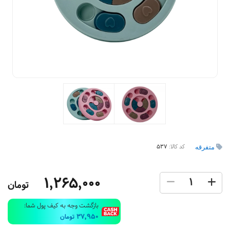
کد کالا:
537
متفرقه
1,265,000
تومان
بازگشت وجه به کیف پول شما:
37,950
تومان