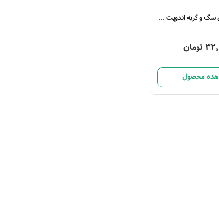
قرص ضد انگل سگ و گربه اندوپت 1 عددی
3 تومان
هده محصول