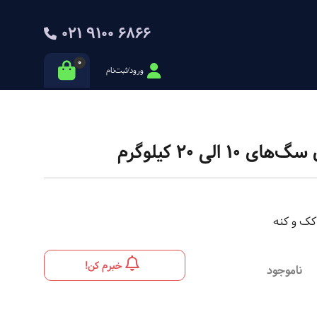
021 9100 6866
0
ورود/ثبت‌نام
لی 20 کیلوگرم
خبرم کن!
ناموجود