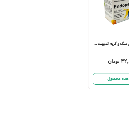
قرص ضد انگل سگ و گربه اندوپت 1 عددی
3 تومان
هده محصول