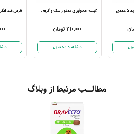
ددی
کیسه جمع‌آوری مدفوع سگ و گربه 5 عددی
210,000 تومان
2,000
ول
مشاهده محصول
مشا
مطالــب مرتبط از وبلاگ