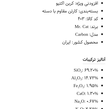
افزودنی ویژه: کربن اکتیو
بسته‌بندی: کارتن مقاوم با دسته
کد کالا: 403
برند: Mr. Cat
مدل: Carbon
محصول کشور: ایران
آنالیز ترکیبات
SiO₂: 69.20%
Al₂O₃: 14.72%
Fe₂O₃: 1.95%
CaO: 1.30%
Na₂O: 0.67%