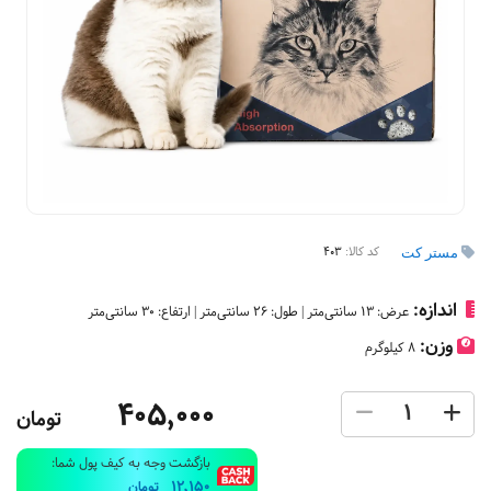
کد کالا:
403
مستر کت
اندازه:
عرض: 13 سانتی‌متر | طول: 26 سانتی‌متر | ارتفاع: 30 سانتی‌متر
وزن:
8 کیلوگرم
405,000
تومان
بازگشت وجه به کیف پول شما:
12,150
تومان