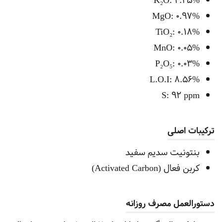
K₂O: 2.25%
MgO: 0.97%
TiO₂: 0.18%
MnO: 0.05%
P₂O₅: 0.03%
L.O.I: 8.56%
S: 92 ppm
ترکیبات اصلی
بنتونیت سدیم سفید
کربن فعال (Activated Carbon)
دستورالعمل مصرف روزانه