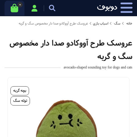
0
خانه
سگ
اسباب بازی
عروسک طرح آووکادو صدا دار مخصوص سگ و گربه
عروسک طرح آووکادو صدا دار مخصوص
سگ و گربه
avocado-shaped sounding toy for dogs and cats
بچه گربه
توله سگ