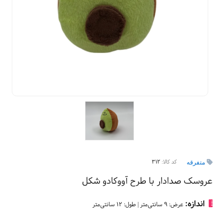
کد کالا:
312
متفرقه
عروسک صدا‌دار با طرح آووکادو‌ شکل
اندازه:
عرض: 9 سانتی‌متر | طول: 12 سانتی‌متر