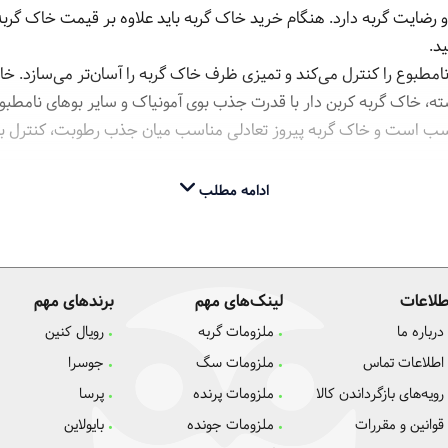
 رضایت گربه دارد. هنگام خرید خاک گربه باید علاوه بر قیمت خاک گربه
د.
نامطبوع را کنترل می‌کند و تمیزی ظرف خاک گربه را آسان‌تر می‌سازد. خاک
ته، خاک گربه کربن دار با قدرت جذب بوی آمونیاک و سایر بوهای نامطبوع
سب است و خاک گربه پیروز تعادلی مناسب میان جذب رطوبت، کنترل بو
به‌ای تمیز و آرام برای گربه و محیط خانه فراهم می‌شود و می‌توانید 
ادامه مطلب
رد و لوازم جانبی خاک گربه می‌پردازیم.
طلاعات
لینک‌های مهم
برندهای مهم
برای صاحبان گربه‌هایی است که به دنبال جذب سریع رطوبت و کنترل مؤثر
درباره ما
ملزومات گربه
رویال کنین
ف را آلوده کند. استفاده منظم از خاک پتوپیا باعث می‌شود خانه همیشه
اطلاعات تماس
ملزومات سگ
جوسرا
رویه‌های بازگرداندن کالا
ملزومات پرنده
پرسا
قوانین و مقررات
ملزومات جونده
بایولاین