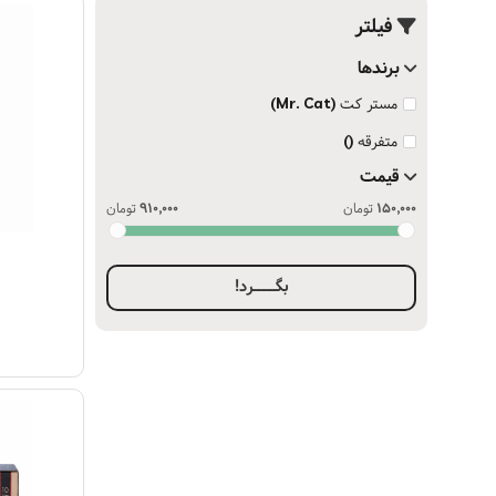
فیلتر
برندها
مستر کت
(Mr. Cat)
متفرقه
()
قیمت
150,000
تومان
910,000
تومان
مشاهده مح
بگــــرد!