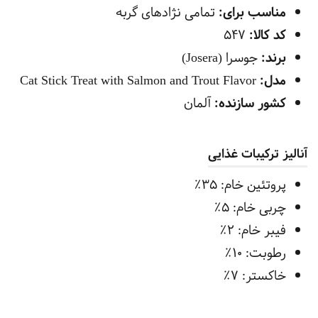
مناسب برای:
تمامی نژادهای گربه
کد کالا:
547
برند:
جوسرا (Josera)
مدل:
Cat Stick Treat with Salmon and Trout Flavor
کشور سازنده:
آلمان
آنالیز ترکیبات غذایی
پروتئین خام: 35٪
چربی خام: 5٪
فیبر خام: 2٪
رطوبت: 10٪
خاکستر: 7٪