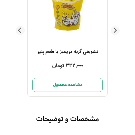
تشویقی گربه مدادی وینستون با طعم ماهی 5 عددی
تشویقی گربه دریمیز با طعم پنیر
332,000 تومان
مشاهده محصول
مشخصات و توضیحات